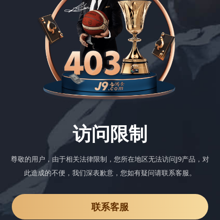
访问限制
尊敬的用户，由于相关法律限制，您所在地区无法访问J9产品，对
此造成的不便，我们深表歉意，您如有疑问请联系客服。
联系客服