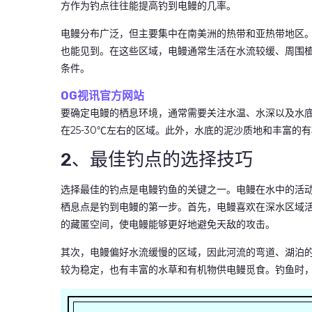
方作为钓点往往能提高钓到电鳗的几率。
电鳗分布广泛，但主要集中在南美洲的热带和亚热带地区
也能见到。在这些区域，电鳗通常生活在水流较缓、周围
条件。
OG视讯官方网站
要确定电鳗的栖息环境，通常需要关注水温、水深以及水
在25-30℃左右的区域。此外，水底的泥沙质地和丰富
2、最佳钓点的选择技巧
选择最佳的钓点是电鳗钓鱼的关键之一。电鳗在水中的活
栖息点是钓到电鳗的第一步。首先，电鳗喜欢在深水区域活
的藏匿空间，使电鳗能够更好地避免天敌的攻击。
其次，电鳗偏好水流缓慢的区域，因此河流的弯道、湖泊
较为稳定，也有丰富的水草和有机物供电鳗觅食。钓鱼时