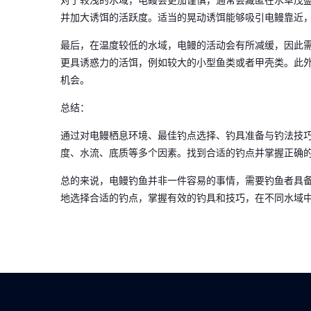
对于较浅的水域，电鳗会更加谨慎，通常会藏匿在水草茂
并加大诱饵的活跃度。适当的晃动诱饵能够吸引电鳗靠近
最后，在温度较低的水域，电鳗的活动会有所减缓，因此
更具诱惑力的活饵，例如较大的小型鱼类或者甲壳类。此
机会。
总结：
通过对电鳗栖息环境、最佳钓点选择、钓具准备与钓法技
度、水流、底质等多个因素。找到合适的钓点并掌握正确
总的来说，电鳗钓鱼并非一件容易的事情，需要钓鱼者具
地选择合适的钓点，掌握有效的钓具和技巧，在不同水域