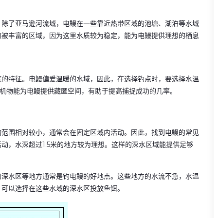
。除了亚马逊河流域，电鳗在一些靠近热带区域的池塘、湖泊等水域
植被丰富的区域，因为这里水质较为稳定，能为电鳗提供理想的栖息
底的特征。电鳗偏爱温暖的水域，因此，在选择钓点时，要选择水温
的有机物能为电鳗提供藏匿空间，有助于提高捕捉成功的几率。
动范围相对较小，通常会在固定区域内活动。因此，找到电鳗的常见
动，水深超过1.5米的地方较为理想。这样的深水区域能提供足够
的深水区等地方通常是钓电鳗的好地点。这些地方的水流不急，水温
，可以选择在这些水域的深水区投放鱼饵。