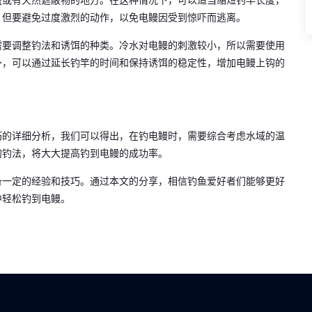
盛或有天然遮蔽物的地方。在这种情况下，可以适当缩短钓竿长度，
，但要避免过度激烈的动作，以免电鳗因受到惊吓而逃离。
需要调整钓法和诱饵的种类。冷水对电鳗的刺激较小，所以需要使用
外，可以通过延长钓竿的时间和保持诱饵的稳定性，增加电鳗上钩的
巧的详细分析，我们可以得出，在钓电鳗时，需要综合考虑水域的温
的钓法，将大大提高钓到电鳗的成功率。
备一定的经验和技巧。通过本文的分享，相信钓鱼爱好者们能够更好
中轻松钓到电鳗。