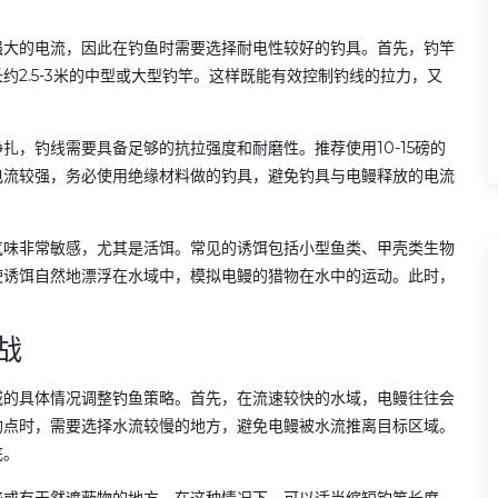
强大的电流，因此在钓鱼时需要选择耐电性较好的钓具。首先，钓竿
2.5-3米的中型或大型钓竿。这样既能有效控制钓线的拉力，又
，钓线需要具备足够的抗拉强度和耐磨性。推荐使用10-15磅的
电流较强，务必使用绝缘材料做的钓具，避免钓具与电鳗释放的电流
气味非常敏感，尤其是活饵。常见的诱饵包括小型鱼类、甲壳类生物
使诱饵自然地漂浮在水域中，模拟电鳗的猎物在水中的运动。此时，
战
域的具体情况调整钓鱼策略。首先，在流速较快的水域，电鳗往往会
钓点时，需要选择水流较慢的地方，避免电鳗被水流推离目标区域。
底。