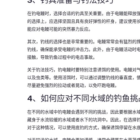
3、钓具准备与钓法技巧
在钓电鳗时，选择合适的钓具至关重要。由于电鳗能释放
的选择上，应选择坚固且具有良好弹性的杆身，建议使用长约
能应对电鳗可能的突然暴力反应。
其次，钓线的选择也是非常重要的。电鳗常常会有猛烈的挣扎
钓线，确保能承受电鳗的冲击力。此外，由于电鳗活动时
接触，导致钓鱼过程中的电击事故。
关于钓法技巧，钓电鳗时要特别注意诱饵的使用。电鳗对
以及虫类等。使用活饵时，可以通过调整钓线的垂直度，
尽量避免强烈的拉动或者晃动，以免吓跑电鳗。
4、如何应对不同水域的钓鱼挑
在不同的水域中钓电鳗会遇到不同的挑战，因此要根据水
藏身于水流较缓的水域或者水下的坑洞中。因此，在选择
对于这种情况，可以使用底钓的方式，确保诱饵停留在水