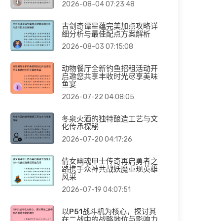
2026-08-04 07:23:48
古剑奇谭星蕴完美加点攻略详
细分析与最佳配点方案解析
2026-08-03 07:15:08
动物餐厅全新钓鱼招租活动开
启邀您共享丰收时光尽享美味
鱼宴
2026-07-22 04:08:05
冬泉火酒的独特酿造工艺与文
化传承探秘
2026-07-20 04:17:26
倩女幽魂甲士传奇再启勇者之
路携手众神共战妖魔重现英雄
风采
2026-07-19 04:07:51
以P51战斗机为核心，探讨其
在二战中的战略地位与影响力