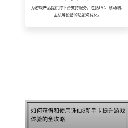
为游戏产品提供跨平台支持服务，包括PC、移动端、
主机等设备的适配与优化。