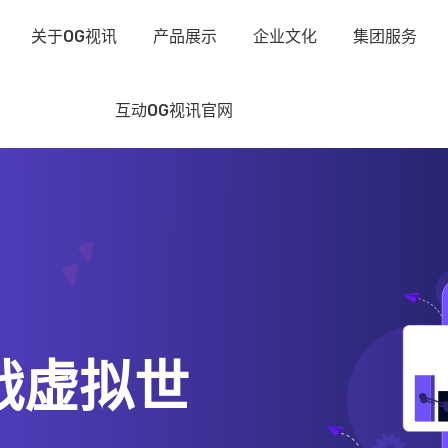
关于OG视讯
产品展示
企业文化
集团服务
互动OG视讯官网
战虚拟世