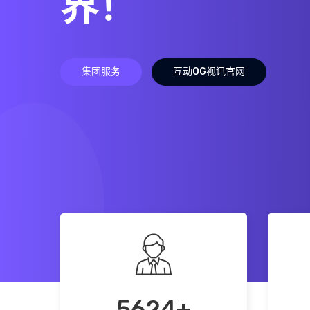
界！
集团服务
互动OG视讯官网
5624
+