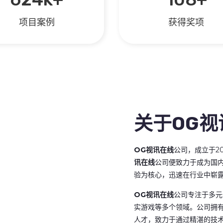
项目案例
获得奖项
关于OG视
OG视讯在线
公司，成立于2
讯在线
公司便致力于成为国
验为核心，迅速在行业中崭
OG视讯在线
公司专注于多元
实游戏等多个领域。公司拥
人才，致力于通过精湛的技