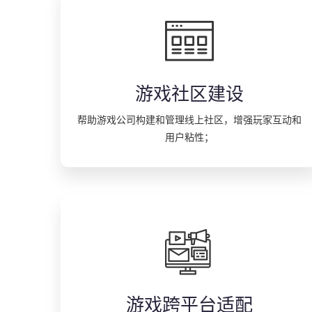
游戏社区建设
帮助游戏公司构建和管理线上社区，增强玩家互动和
用户粘性；
游戏跨平台适配