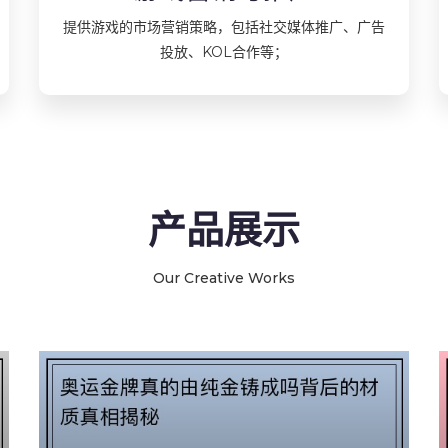
提供游戏的市场营销策略，包括社交媒体推广、广告
投放、KOL合作等；
产品展示
Our Creative Works