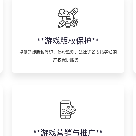
**游戏版权保护**
提供游戏版权登记、侵权监测、法律诉讼支持等知识
产权保护服务；
**游戏营销与推广**