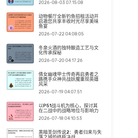
2026-08-03 07:15:08
动物餐厅全新钓鱼招租活动开
启邀您共享丰收时光尽享美味
鱼宴
2026-07-22 04:08:05
冬泉火酒的独特酿造工艺与文
化传承探秘
2026-07-20 04:17:26
倩女幽魂甲士传奇再启勇者之
路携手众神共战妖魔重现英雄
风采
2026-07-19 04:07:51
以P51战斗机为核心，探讨其
在二战中的战略地位与影响力
2026-07-18 04:10:53
黑暗圣剑传说2：勇者归来与失
落之城的终极决战