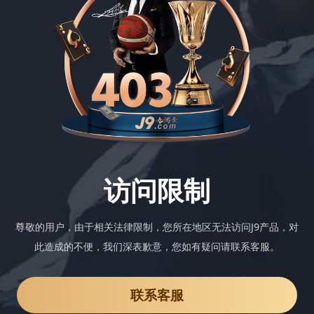
访问限制
尊敬的用户，由于相关法律限制，您所在地区无法访问J9产品，对
此造成的不便，我们深表歉意，您如有疑问请联系客服。
联系客服