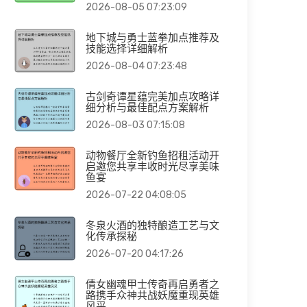
2026-08-05 07:23:09
地下城与勇士蓝拳加点推荐及
技能选择详细解析
2026-08-04 07:23:48
古剑奇谭星蕴完美加点攻略详
细分析与最佳配点方案解析
2026-08-03 07:15:08
动物餐厅全新钓鱼招租活动开
启邀您共享丰收时光尽享美味
鱼宴
2026-07-22 04:08:05
冬泉火酒的独特酿造工艺与文
化传承探秘
2026-07-20 04:17:26
倩女幽魂甲士传奇再启勇者之
路携手众神共战妖魔重现英雄
风采