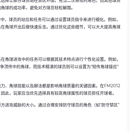
以选择让部分球员站在禁区外围，充当二次进攻的角色，而其他球员
加角球的成功率，避免对方球员轻松解围。
12中，球员的站位和任务可以通过设置球员指令来进行细化。例如，
员在角球开出后做快速反击。通过优化这些细节，可以大大提高角球
员在角球进攻中的任务可以根据其技术特点进行个性化设置。例如，
责争顶传中的角球，而技术精湛的球员则可以设置为“短传角球接应”
力、角球技能以及脚法都是影响角球质量的关键因素。在FM2012
。因此，玩家应当优先选择具有较高角球属性的球员担任开球者。
方进攻威胁的大小。通过合理安排防守球员的角色（如“防守禁区”