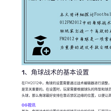
1、角球战术的基本设置
在FM2012中，角球的设置需要通过战术编辑器进行调
是至关重要的。在设置时，玩家需要根据球队的阵型和球
头球，那么角球最好安排在靠近禁区边缘的位置，以便让
OG视讯