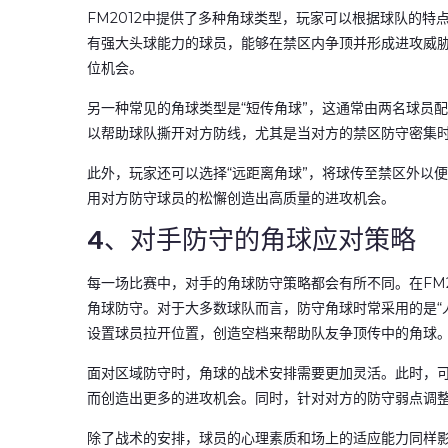
FM2012中提供了多种角球类型，玩家可以根据球队的特
有强大头球能力的球员，能够在禁区内争顶并形成进攻威胁
位机会。
另一种常见的角球类型是“短传角球”，这通常由两名球员
以帮助球队撕开对方防线，尤其是当对方的禁区防守密集
此外，玩家还可以选择“远距离角球”，将球传至禁区外以
用对方防守球员的松懈创造出高质量的进攻机会。
4、对手防守的角球应对策略
每一场比赛中，对手的角球防守策略都会有所不同。在FM
角球防守。对于大多数球队而言，防守角球时常采用的是“
设置球员拉开位置，创造空档来帮助队友争顶传中的角球
面对区域防守时，角球的战术安排需要更加灵活。此时，
而创造出更多的进攻机会。同时，针对对方的防守弱点调
除了战术的安排，球员的心理素质和场上的适应能力同样